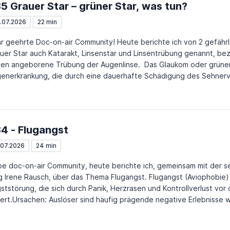
5 Grauer Star – grüner Star, was tun?
.07.2026
22 min
hrte Doc-on-air Community! Heute berichte ich von 2 gefährlichen Augenerkrankungen.
uer Star auch Katarakt, Linsenstar und Linsentrübung genannt, be
angeborene Trübung der Augenlinse. Das Glaukom oder grüner Star ist eine gefährliche
enerkrankung, die durch eine dauerhafte Schädigung des Sehnervs ge
rankungen führen unbehandelt zu einer schweren Sehstörung, dahe
 Patienten wird- 1 x im Jahr zum Augenfacharzt gehen. Die erste 
der im Alter von 10 bis 14 Monaten empfohlen. Zwischen dem 22. u
er-Kind-Pass eine augenärztliche Untersuchung besonders wichtig. Für Erwachsene wird a
4 - Flugangst
ren eine regelmäßige Vorsorge (etwa alle zwei Jahre) angeraten.
.07.2026
24 min
be doc-on-air Community, heute berichte ich, gemeinsam mit der s
 Irene Rausch, über das Thema Flugangst. Flugangst (Aviophobie) 
ststörung, die sich durch Panik, Herzrasen und Kontrollverlust vo
ert.Ursachen: Auslöser sind häufig prägende negative Erlebnisse 
h mangelndes technisches Wissen, Stress im Alltag oder die Übe
iliären Umfeld, das kann gemeinsam mit der räumlichen und den ge