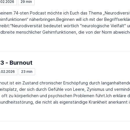
egen, das Stressmanagement verbessern etwa durch Entspannun
.02.2026
29 min
iningEine ausgewogene, kalorienreduzierte Ernährung mit ausreic
meinem 74-sten Podcast möchte ich Euch das Thema „Neurodiversität
 Übergewicht, besonders von zu hohem Körperfettanteil. Regelm
irnfunktionen“ näherbringen.Beginnen will ich mit der Begriffserklä
 die Fitness und wirkt dem Muskelabbau entgegen, sondern stabilis
reibt:"Neurodiversität bedeutet wörtlich "neurologische Vielfalt" u
ichgewichtssinn.Der Verzicht zumindest aber das starke Reduziere
dbreite menschlicher Gehirnfunktionen, die von der Norm abweiche
otin-, Tabletten- oder übermäßigem Alkoholkonsum. Stressmanag
eptanz, dass neurologische Unterschiede wie kulturelle oder sexuel
spannungsübungen wie Autogenes Training.www.doc-on-air.com Mo
schliche Variationen sind.Die Neurodiversitätsbewegung ist eine 
nen statt Zweifel, hilft“ Ängste etwas kleiner und die Hoffnung g
h für die Menschenrechte von Neuro-Minderheiten im Sinne der Neu
te weiter!
läre die Begriffe Autismus, ADHS, Dyskalkulie, Legasthenie, Dyspra
3 - Burnout
drom, die Hochbegabung und die bipolare Störung.Mein Podcast M
nen statt Zweifel, Zuhören hilft“ sowie Diagnostik und Therapiea
.02.2026
23 min
leinschätzungen verbessern.
nout ist ein Zustand chronischer Erschöpfung durch langanhaltend
eitsplatz, der sich durch Gefühle von Leere, Zynismus und vermind
 oft zu körperlichen und psychischen Problemen führt.Ich erkläre 
undheitsstörung, die nicht als eigenständige Krankheit anerkannt 
nen geschätzten Zuhören wie man das Problem erkennen und beha