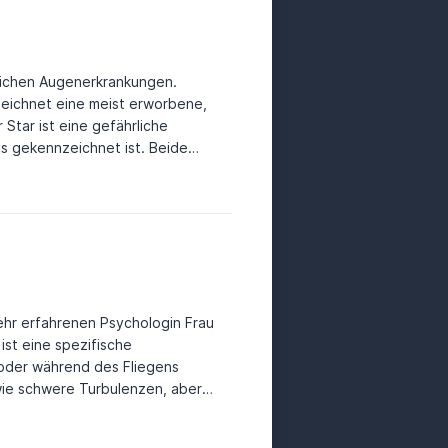
zeichnet eine meist erworbene,
kennzeichnet ist. Beide
r sollte jeder Mensch-bevor er
Vorsorgeuntersuchung wird für
nd 26. Lebensmonat ist laut
b 40
ehr erfahrenen Psychologin Frau
ist eine spezifische
r oder während des Fliegens
wie schwere Turbulenzen, aber
rnahme von Ängsten aus dem
änderten Druckverhältnissen an