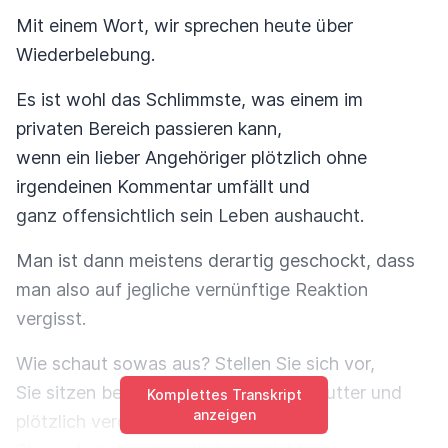
Mit einem Wort, wir sprechen heute über
Wiederbelebung.
Es ist wohl das Schlimmste, was einem im
privaten Bereich passieren kann,
wenn ein lieber Angehöriger plötzlich ohne
irgendeinen Kommentar umfällt und
ganz offensichtlich sein Leben aushaucht.
Man ist dann meistens derartig geschockt, dass
man also auf jegliche vernünftige Reaktion
vergisst.
Wie schaut sowas aus? Stellen Sie sich vor,
Sie sitzen beim Fernsehen mit Ihrer Mutter und
Komplettes Transkript
anzeigen
plötzlich verdreht die die Augen,