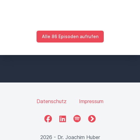
Sie merken das eigentlich gar nicht.
Es fällt Ihnen eigentlich erst auf, dass sie im Sitz
zusammen,
im Sessel zusammen singt.
Alle 86 Episoden aufrufen
Sie rufen Sie und sagen, Mami, was ist denn los?
Hallo, hallo.
Sie berühren sie vielleicht, sie schütteln sie.
Keine Reaktion.
Auch als Laie fällt ihnen auf, dass die
Datenschutz
Impressum
Gesichtsfarbe sich verändert.
Facebook
LinkedIn
Spotify
fyyd
Sie kriegt so einen komischen, wechselnden,
bleichen Ausdruck.
2026 - Dr. Joachim Huber