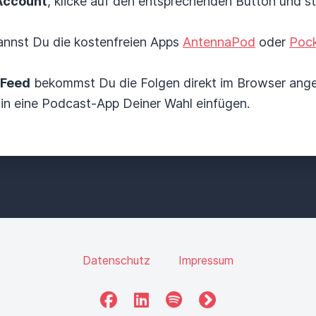
Account
, klicke auf den entsprechenden Button und s
nnst Du die kostenfreien Apps
AntennaPod
oder
Pock
Feed
bekommst Du die Folgen direkt im Browser ange
 in eine Podcast-App Deiner Wahl einfügen.
Datenschutz
Impressum
Facebook
LinkedIn
Spotify
fyyd