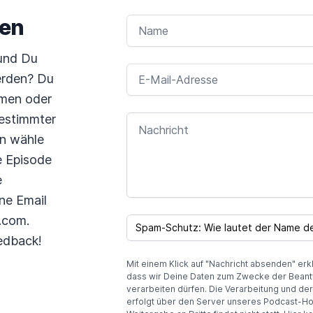
ben
NAME
 und Du
E-MAIL-ADRESSE
erden? Du
emen oder
bestimmter
NACHRICHT
nn wähle
e Episode
e
ne Email
I
F
.com.
SPAM CAPTCHA
Y
edback!
O
U
Mit einem Klick auf "Nachricht absenden" erk
A
dass wir Deine Daten zum Zwecke der Beant
R
verarbeiten dürfen. Die Verarbeitung und de
E
erfolgt über den Server unseres Podcast-Ho
A