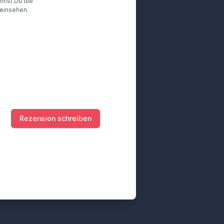
annst Du die
einsehen.
Rezension schreiben