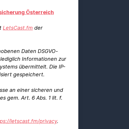
sicherung Österreich
st
LetsCast.fm
der
erhobenen Daten DSGVO-
ediglich Informationen zur
stems übermittelt. Die IP-
iert gespeichert.
esse an einer sicheren und
gem. Art. 6 Abs. 1 lit. f.
ps://letscast.fm/privacy
.