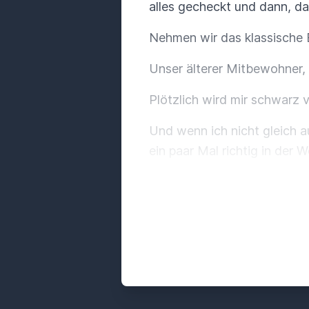
alles gecheckt und dann, d
Nehmen wir das klassische B
Unser älterer Mitbewohner,
Plötzlich wird mir schwarz 
Und wenn ich nicht gleich a
ein paar Mal richtig in der
Die Ursache für diesen Schw
oder den Gefäßen, die den 
sondern sehr oft einfach e
Damit unser Herzl funktioni
erwähnt, hat es natürlich fü
Und wenn diese Herzelektrik