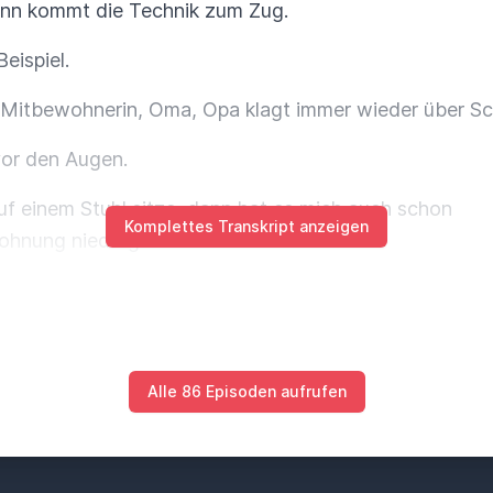
ann kommt die Technik zum Zug.
eispiel.
 Mitbewohnerin, Oma, Opa klagt immer wieder über Sc
vor den Augen.
uf einem Stuhl sitze, dann hat es mich auch schon
Komplettes Transkript anzeigen
 Wohnung niedergebracht.
indel ist nicht eine Minderdurchblutung vom Gehirn
Zug im Gehirn führen,
ine Herzrhythmusproblematik.
Alle 86 Episoden aufrufen
ert, das habe ich auch schon ein bisschen früher
r seine vier Kammern auch eine elektrische Steuerung.
 plötzlich, ich wiederhole das Wort,