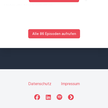
Unter die Nase gehalten
macht der so einen massiven, furchtbaren Reiz in
der Nasenschleimhaut,
dass der Blutdruck gleich wieder in die Höhe
schießt.
Alle 86 Episoden aufrufen
Also Herz-Kreislauf Probleme im Sinne von
Blutdruck ist zu tief.
Eine der Hauptursachen ist fast immer zu wenig
getrunken.
Oder die Nacht davor zu viel getrunken, also zu
Datenschutz
Impressum
wenig Wasser,
Flüssigkeit getrunken oder natürlich auch ich habe
Facebook
LinkedIn
Spotify
fyyd
zu wenig gegessen.