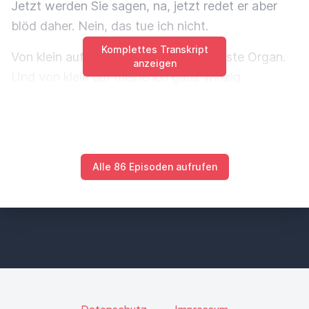
Jetzt werden Sie sagen, na, jetzt redet er aber
blöd daher. Nein, das tue ich nicht.
Komplettes Transkript
Von klein auf ist das Herz das wichtigste Organ.
anzeigen
Und von klein auf meine ich ganz winzig.
Also noch als heranwachsendes kleines
Zellhäufchen, als Baby im Mutterleib, hören wir
schon dum-dum, dum-dum, dum-dum.
Alle 86 Episoden aufrufen
Und wenn die Mutter lacht und fröhlich ist,
natürlich dum-dum-dum-dum-dum-dum-dum,
keine Frage, aber es ist ein rhythmisches,
gleichmäßiges, beruhigendes Geräusch.
Und wenn wir jetzt selber zu dem Drittel
Menschen gehören, die eine Unregelmäßigkeit