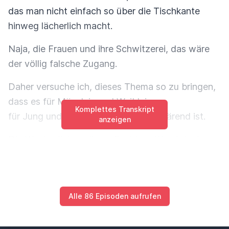
das man nicht einfach so über die Tischkante
hinweg lächerlich macht.
Naja, die Frauen und ihre Schwitzerei, das wäre
der völlig falsche Zugang.
Daher versuche ich, dieses Thema so zu bringen,
dass es für Männlein und Weiblein,
Komplettes Transkript
für Jung und Alt akzeptabel und aufklärend ist.
anzeigen
Die Wechseljahre, dieser Fachbegriff, wird mit
Menopause aus dem griechischen
Menos für Monate und Pauses für Ende
abgeleitet.
Alle 86 Episoden aufrufen
Das wurde im Deutschen früher auch Stufenjahre
genannt.