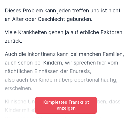
Dieses Problem kann jeden treffen und ist nicht
an Alter oder Geschlecht gebunden.
Viele Krankheiten gehen ja auf erbliche Faktoren
zurück.
Auch die Inkontinenz kann bei manchen Familien,
auch schon bei Kindern, wir sprechen hier vom
nächtlichen Einnässen der Enuresis,
also auch bei Kindern überproportional häufig,
erscheinen.
Klinische Untersuchungen haben ergeben, dass
Komplettes Transkript
anzeigen
Kinder mit einer 43%ig höheren
Wahrscheinlichkeit Inkontinenzprobleme
bekommen, wenn auch schon die Eltern betroffen