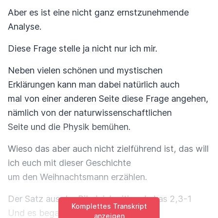
Aber es ist eine nicht ganz ernstzunehmende
Analyse.
Diese Frage stelle ja nicht nur ich mir.
Neben vielen schönen und mystischen
Erklärungen kann man dabei natürlich auch
mal von einer anderen Seite diese Frage angehen,
nämlich von der naturwissenschaftlichen
Seite und die Physik bemühen.
Wieso das aber auch nicht zielführend ist, das will
ich euch mit dieser Geschichte
um den Weihnachtsmann erzählen.
Der Satz aus der Bibel, ich zitiere Lukas 2,3-1
Komplettes Transkript
Und es begab sich aber zu der Zeit,
anzeigen