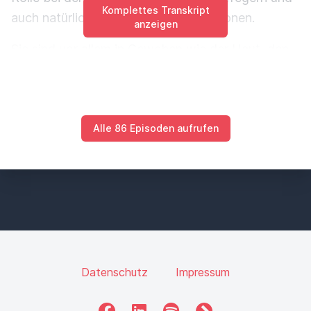
Komplettes Transkript
auch natürlich bei allergischen Reaktionen.
anzeigen
Sie sind vor allem in Geweben wie der Haut, den
Atemwegen und dem Verdauungstrakt zu finden.
Gehen wir ein bisschen auf die Funktionen und
Bedeutungen dieser Mastzellen ein.
Alle 86 Episoden aufrufen
Wie ich schon gesagt habe, als wichtigste
Funktion ist wohl die Abwehr von
Krankheitserregern zu erwähnen.
Sie schützen also den Körper vor Infektionen.
Aber auch bei allergischen Reaktionen spielen sie
Datenschutz
Impressum
eine zentrale Rolle,
sowohl bei der Sofortreaktion als auch bei der
Facebook
LinkedIn
Spotify
fyyd